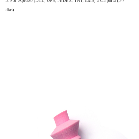
3. Por expresso (DHL, UPS, FEDEX, TNT, EMS) à sua porta (5-7
dias)