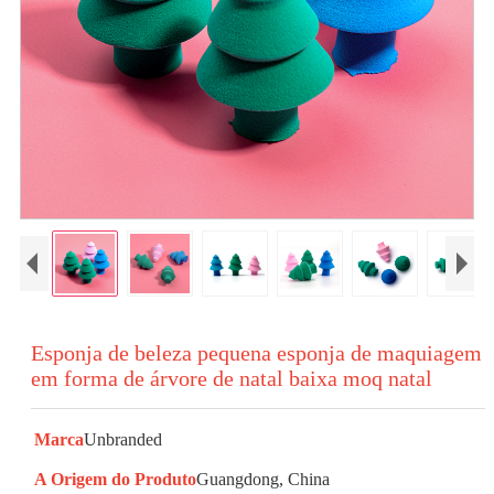
Esponja de beleza pequena esponja de maquiagem
em forma de árvore de natal baixa moq natal
Marca
Unbranded
A Origem do Produto
Guangdong, China