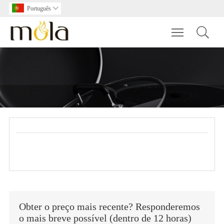
Português

Toggle main m
Obter o preço mais recente? Responderemos
o mais breve possível (dentro de 12 horas)