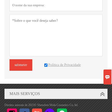
Política de Privacidade
submeter

MAIS SERVIÇOS
Direitos autorais de 2023© Shenzhen Mola Cosmetics Co, ltd.