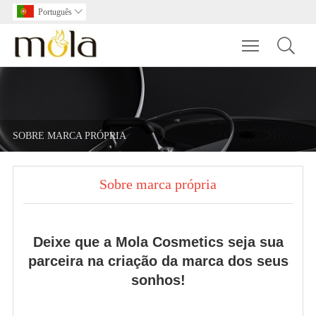
Português

Toggle main m
SOBRE MARCA PRÓPRIA
Sobre marca própria
Deixe que a Mola Cosmetics seja sua
parceira na criação da marca dos seus
sonhos!